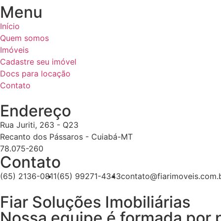
Menu
Início
Quem somos
Imóveis
Cadastre seu imóvel
Docs para locação
Contato
Endereço
Rua Juriti, 263 - Q23
Recanto dos Pássaros - Cuiabá-MT
78.075-260
Contato
(65) 2136-0811
(65) 99271-4343
contato@fiarimoveis.com.
Fiar Soluções Imobiliárias
Nossa equipe é formada por p