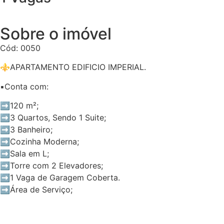
Sobre o imóvel
Cód: 0050
⚜️APARTAMENTO EDIFICIO IMPERIAL.
▪️Conta com:
➡️120 m²;
➡️3 Quartos, Sendo 1 Suite;
➡️3 Banheiro;
➡️Cozinha Moderna;
➡️Sala em L;
➡️Torre com 2 Elevadores;
➡️1 Vaga de Garagem Coberta.
➡️Área de Serviço;