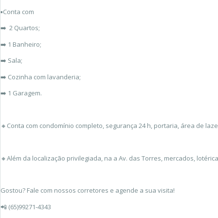
▪️Conta com
➡️ 2 Quartos;
➡️ 1 Banheiro;
➡️ Sala;
➡️ Cozinha com lavanderia;
➡️ 1 Garagem.
🔸Conta com condomínio completo, segurança 24 h, portaria, área de lazer
🔸Além da localização privilegiada, na a Av. das Torres, mercados, lotérica
Gostou? Fale com nossos corretores e agende a sua visita!
📲 (65)99271-4343