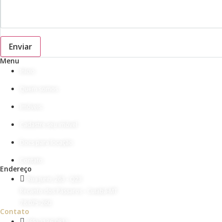
Enviar
Menu
Início
Quem somos
Imóveis
Cadastre seu imóvel
Docs para locação
Contato
Endereço
Rua Juriti, 263 - Q23
Recanto dos Pássaros - Cuiabá-MT
78.075-260
Contato
(65) 2136-0811