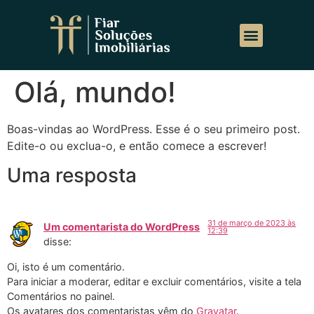
Cadastre seu Imóvel
Docs para Locação
Olá, mundo!
Boas-vindas ao WordPress. Esse é o seu primeiro post.
Edite-o ou exclua-o, e então comece a escrever!
Uma resposta
31 de março de 2023 às
Um comentarista do WordPress
12:39
disse:
Oi, isto é um comentário.
Para iniciar a moderar, editar e excluir comentários, visite a tela
Comentários no painel.
Os avatares dos comentaristas vêm do
Gravatar
.